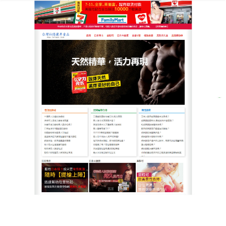
台灣男人健康男性疾病治療網
作者:
admin
早洩藥物天然溫和滋養早洩改
善專家，攜帶使用無障礙
長期被早洩困擾，讓你在親密關係中抬不起頭？別擔
心，這款天然
早洩藥物
來幫你！選用多種珍貴草本，
經科學調配，溫和滋養，從根源提升控製能力，改善