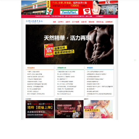
台灣男人健康男性疾病治療網
月份:
2025 年 10 月
輕鬆一顆，持久力MAX
男性早洩問題不必再默默忍受！
不育
該怎麼
治療
？這
款壯陽藥以天然植萃為核心，半小時內快速發揮作
用，有效阻斷過度敏感信號，讓親密時光更持久，使
用方式簡單，無需忌口，溫水送服即可，天然成分可
滋補腎陽，改善腰膝酸軟，讓身體由內而外煥發活