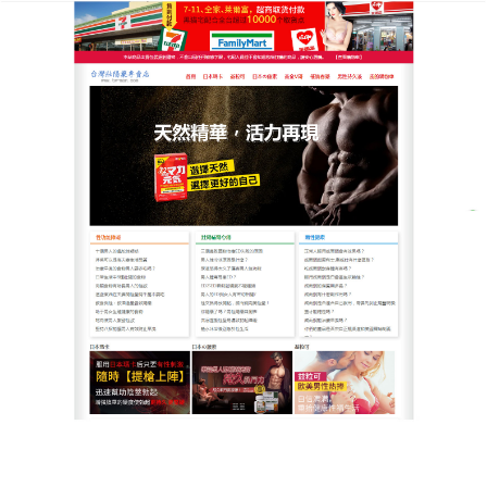
台灣男人健康男性疾病治療網
透過早洩藥物量身打造ED改善
方式，提升生活品質
歲月帶走了年輕時的澎湃，但這不代表你必須接受早
洩的無奈，我們深知現代人追求高效，因此特別強調
使用方便這一大亮點，這款
早洩藥物
不需要尋找水源
吞服，含服數秒內即可完全溶化並被身體高效吸收，
完美告別了吃藥般的尷尬與沉重感，這種極高隱密性
的設計，讓你能在最合適的時間點悄然做好最強準
備，早洩藥物其成效極其顯著，一旦吸收便能迅速激