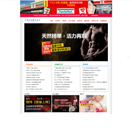
台灣男人健康男性疾病治療網
早洩藥物方便使用，性福隨身
早洩枷鎖不解，腎氣虧虛的隱患如影隨形，幸福何來
立足之地，生活忙碌？
早洩藥物
設計極致方便，天然
植物配方如靈芝，膠囊易服用，隨時隨地使用，效果
顯著：短時間改善早洩，增強勃起，安全成分，無副
作用，適合現代男性，美國黑金讓性福隨身攜帶，是
智慧生活首選，開始使用，輕鬆享受！早洩藥物堅持
服用，短期可感受到勃起更堅挺、反應更靈敏；長期
能強化持久耐力，延長親密時光，射精控制力明顯提
升。